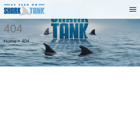
404
Home
>
404